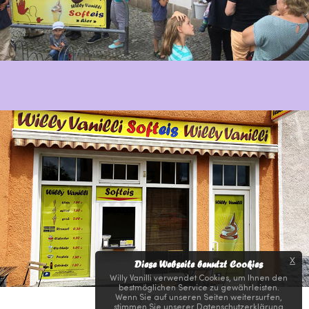
x
Diese Webseite benutzt Cookies
Willy Vanilli verwendet Cookies, um Ihnen den
bestmöglichen Service zu gewährleisten.
Impressum
Wenn Sie auf unseren Seiten weitersurfen,
stimmen Sie unserer Datenschutzerklärung